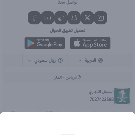
تواصل معنا
تحميل تطبيق الجوال
العربية
ريال سعودي
الرياض - الملز
السجل التجاري
7027422398
الحقوق محفوظة | 2026
متجر اي براند - جملة الصيدليات