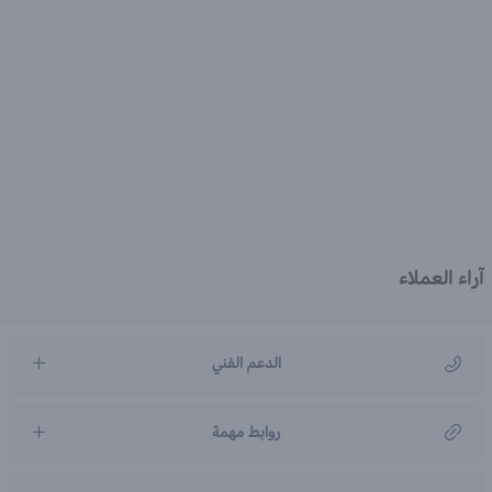
آراء العملاء
الدعم الفني
مركز رعاية العملاء
روابط مهمة
966920031211