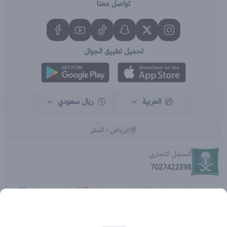
تواصل معنا
تحميل تطبيق الجوال
العربية
ريال سعودي
الرياض - الملز
السجل التجاري
7027422398
الحقوق محفوظة | 2026
متجر اي براند - جملة الصيدليات