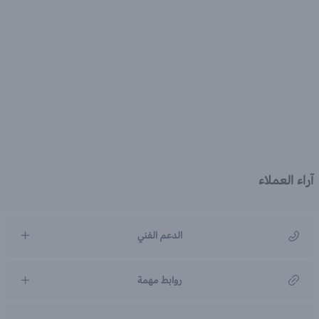
آراء العملاء
الدعم الفني
مركز رعاية العملاء
روابط مهمة
966920031211