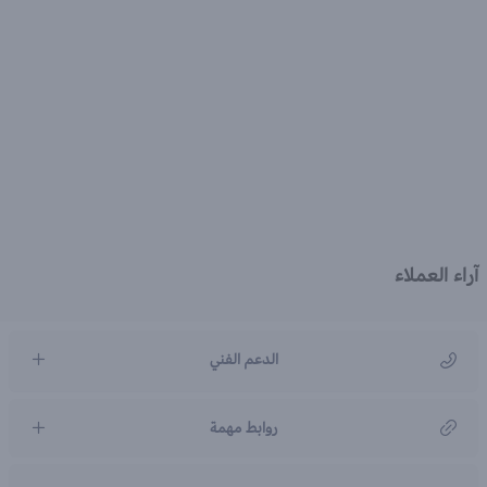
آراء العملاء
الدعم الفني
مركز رعاية العملاء
روابط مهمة
966920031211