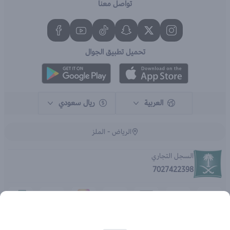
تواصل معنا
تحميل تطبيق الجوال
العربية
ريال سعودي
الرياض - الملز
السجل التجاري
7027422398
الحقوق محفوظة | 2026
متجر اي براند - جملة الصيدليات