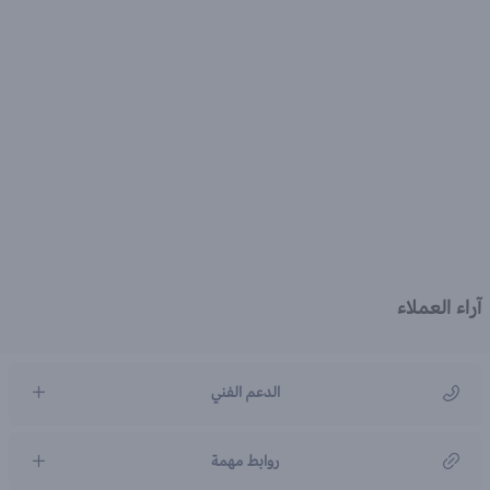
آراء العملاء
الدعم الفني
مركز رعاية العملاء
روابط مهمة
966920031211