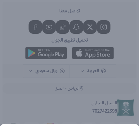
تواصل معنا
تحميل تطبيق الجوال
العربية
ريال سعودي
الرياض - الملز
السجل التجاري
7027422398