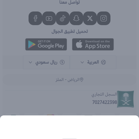
تواصل معنا
تحميل تطبيق الجوال
العربية
ريال سعودي
الرياض - الملز
السجل التجاري
7027422398
الحقوق محفوظة | 2026
متجر اي براند - جملة الصيدليات