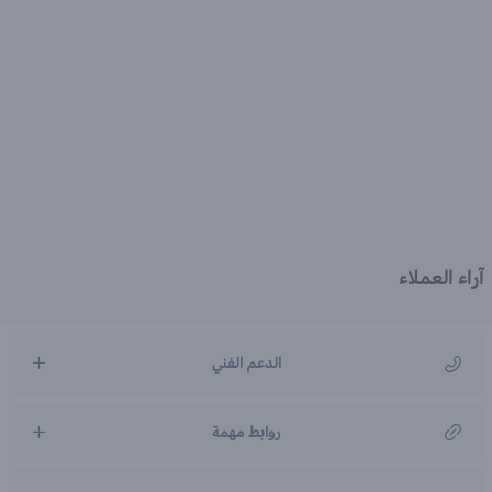
آراء العملاء
الدعم الفني
مركز رعاية العملاء
روابط مهمة
966920031211