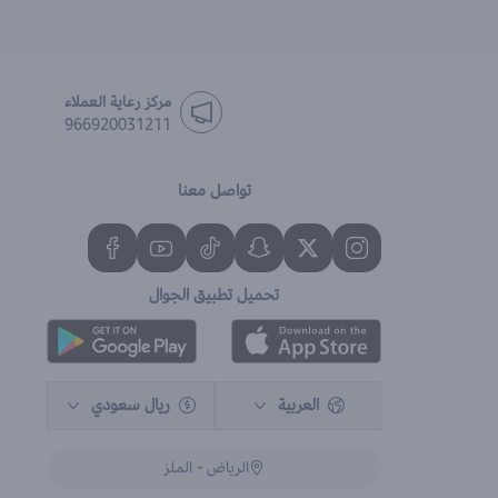
مركز رعاية العملاء
966920031211
تواصل معنا
تحميل تطبيق الجوال
العربية
ريال سعودي
الرياض - الملز