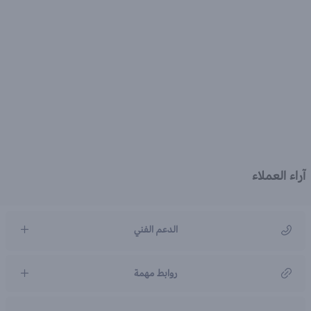
آراء العملاء
الدعم الفني
مركز رعاية العملاء
روابط مهمة
966920031211