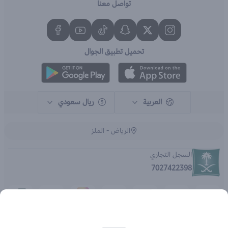
تواصل معنا
تحميل تطبيق الجوال
العربية
ريال سعودي
الرياض - الملز
السجل التجاري
7027422398
الحقوق محفوظة | 2026
متجر اي براند - جملة الصيدليات