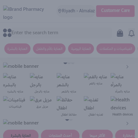
Customer Care
Riyadh - Almalaz
IBrand Pharmacy
0
0
الفيتامينات و المكملات
العناية اليومية
العناية بالأم والطفل
العناية بالبشرة
عنايه بالفم
عنايه بالمرأه
عنايه بالشعر
عنايه بالرجل
عنايه بالبشره
مزيل عرق
فيتامينات
حفائظ اطفال
تغذيه اطفال
Health devices
ات مختارة
الأكثر مبيعا
أحدث المنتجات
العناية بالبشرة