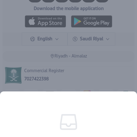
Download the mobile application
English
Saudi Riyal
Riyadh - Almalaz
Commercial Register
7027422398
Rights reserved | 2026
IBrand Pharmacy
4031259883